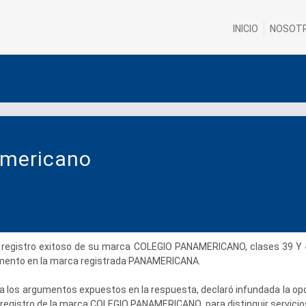
INICIO
NOSOT
americano
registro exitoso de su marca COLEGIO PANAMERICANO, clases 39 Y 41 
damento en la marca registrada PANAMERICANA.
ta los argumentos expuestos en la respuesta, declaró infundada la o
l registro de la marca COLEGIO PANAMERICANO para distinguir servicio