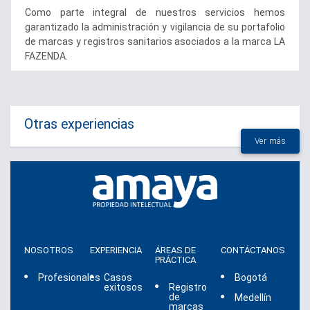
Como parte integral de nuestros servicios hemos
garantizado la administración y vigilancia de su portafolio
de marcas y registros sanitarios asociados a la marca LA
FAZENDA.
Otras experiencias
Ver más
NOSOTROS
EXPERIENCIA
ÁREAS DE
CONTÁCTANOS
PRÁCTICA
Profesionales
Casos
Bogotá
exitosos
Registro
de
Medellín
marcas